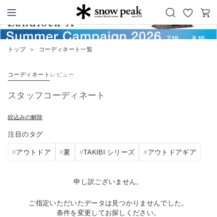
お
カ
Snow Peak
気
ー
に
ト
トップ
＞
コーディネート一覧
入
り
コーディネート
レビュー
スタッフコーディネート
絞込みの解除
注目のタグ
アウトドア
夏
TAKIBI シリーズ
アウトドアギア
申し訳ございません。
ご指定いただいたデータは見つかりませんでした。
条件を変更してお探しください。