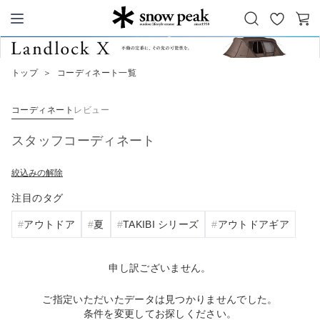
お
カ
Snow Peak
気
ー
に
ト
トップ
＞
コーディネート一覧
入
り
コーディネート
レビュー
スタッフコーディネート
絞込みの解除
注目のタグ
アウトドア
夏
TAKIBI シリーズ
アウトドアギア
申し訳ございません。
ご指定いただいたデータは見つかりませんでした。
条件を変更してお探しください。