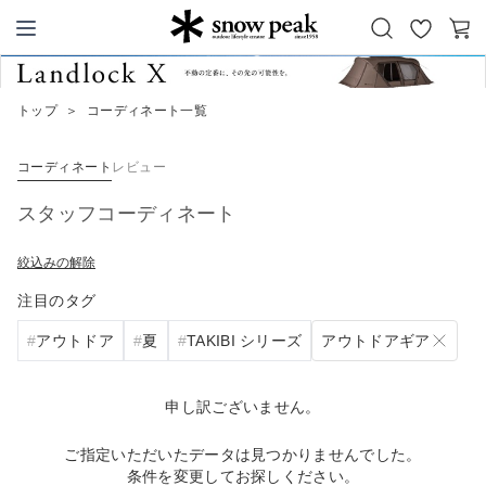
お
カ
Snow Peak
気
ー
に
ト
トップ
＞
コーディネート一覧
入
り
コーディネート
レビュー
スタッフコーディネート
絞込みの解除
注目のタグ
アウトドアギア
アウトドア
夏
TAKIBI シリーズ
申し訳ございません。
ご指定いただいたデータは見つかりませんでした。
条件を変更してお探しください。