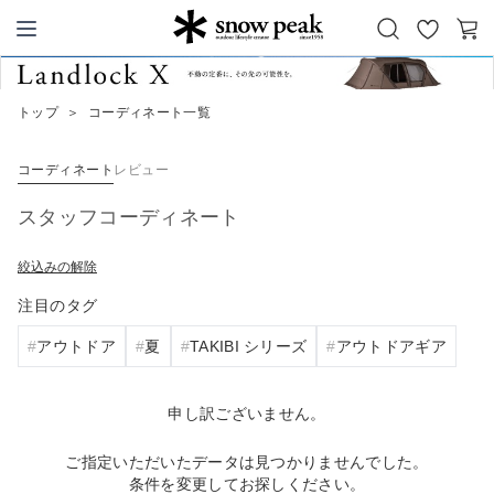
お
カ
Snow Peak
気
ー
に
ト
トップ
＞
コーディネート一覧
入
り
コーディネート
レビュー
スタッフコーディネート
絞込みの解除
注目のタグ
アウトドア
夏
TAKIBI シリーズ
アウトドアギア
申し訳ございません。
ご指定いただいたデータは見つかりませんでした。
条件を変更してお探しください。