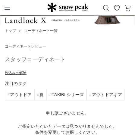
お
カ
Snow Peak
気
ー
に
ト
トップ
＞
コーディネート一覧
入
り
コーディネート
レビュー
スタッフコーディネート
絞込みの解除
注目のタグ
アウトドア
夏
TAKIBI シリーズ
アウトドアギア
申し訳ございません。
ご指定いただいたデータは見つかりませんでした。
条件を変更してお探しください。