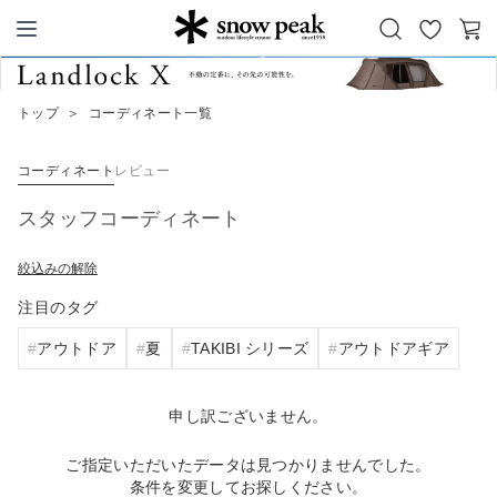
お
カ
Snow Peak
気
ー
に
ト
トップ
＞
コーディネート一覧
入
り
コーディネート
レビュー
スタッフコーディネート
絞込みの解除
注目のタグ
アウトドア
夏
TAKIBI シリーズ
アウトドアギア
申し訳ございません。
ご指定いただいたデータは見つかりませんでした。
条件を変更してお探しください。