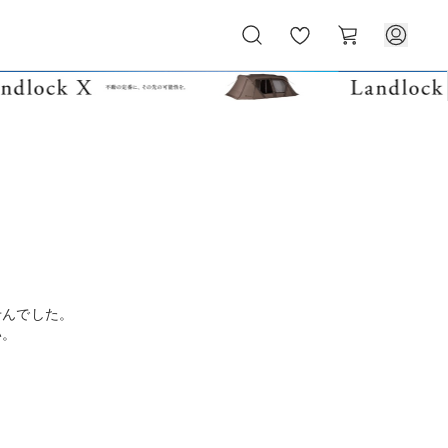
お
カ
気
ー
に
ト
入
り
せんでした。
い。