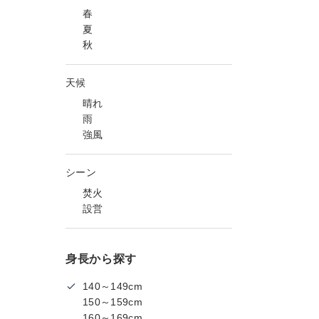
春
夏
秋
天候
晴れ
雨
強風
シーン
焚火
設営
身長から探す
140～149cm
150～159cm
160～169cm