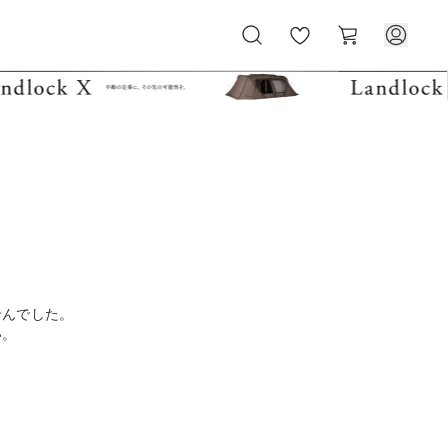
お
カ
気
ー
に
ト
入
り
せんでした。
い。