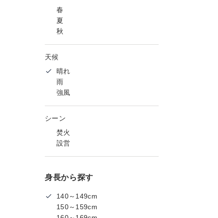
春
夏
秋
天候
晴れ
雨
強風
シーン
焚火
設営
身長から探す
140～149cm
150～159cm
160～169cm