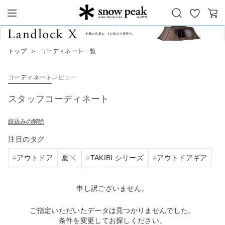
お
カ
Snow Peak
気
ー
に
ト
トップ
＞
コーディネート一覧
入
り
コーディネート
レビュー
スタッフコーディネート
絞込みの解除
注目のタグ
夏
アウトドア
TAKIBI シリーズ
アウトドアギア
申し訳ございません。
ご指定いただいたデータは見つかりませんでした。
条件を変更してお探しください。