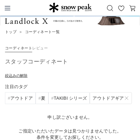
お
カ
Snow Peak
気
ー
に
ト
トップ
＞
コーディネート一覧
入
り
コーディネート
レビュー
スタッフコーディネート
絞込みの解除
注目のタグ
アウトドアギア
アウトドア
夏
TAKIBI シリーズ
申し訳ございません。
ご指定いただいたデータは見つかりませんでした。
条件を変更してお探しください。