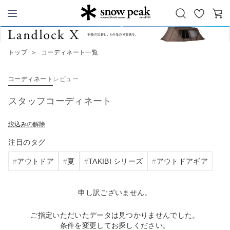
お
カ
Snow Peak
気
ー
に
ト
トップ
＞
コーディネート一覧
入
り
コーディネート
レビュー
スタッフコーディネート
絞込みの解除
注目のタグ
アウトドア
夏
TAKIBI シリーズ
アウトドアギア
申し訳ございません。
ご指定いただいたデータは見つかりませんでした。
条件を変更してお探しください。