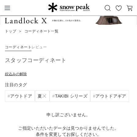
お
カ
Snow Peak
気
ー
に
ト
トップ
＞
コーディネート一覧
入
り
コーディネート
レビュー
スタッフコーディネート
絞込みの解除
注目のタグ
夏
アウトドア
TAKIBI シリーズ
アウトドアギア
申し訳ございません。
ご指定いただいたデータは見つかりませんでした。
条件を変更してお探しください。