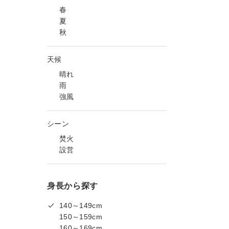
春
夏
秋
天候
晴れ
雨
強風
シーン
焚火
設営
身長から探す
140～149cm
150～159cm
160～169cm