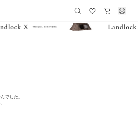
お
カ
気
ー
に
ト
入
り
せんでした。
い。