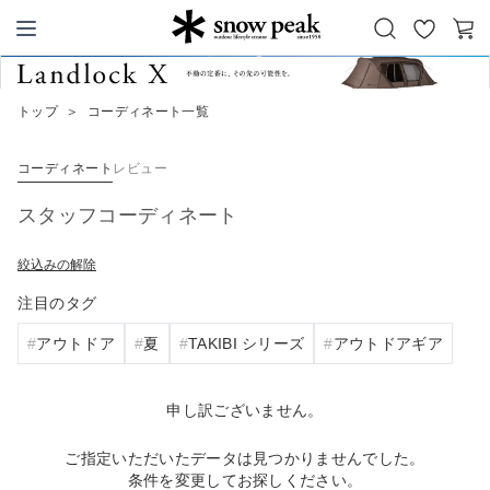
お
カ
Snow Peak
気
ー
に
ト
トップ
＞
コーディネート一覧
入
り
コーディネート
レビュー
スタッフコーディネート
絞込みの解除
注目のタグ
アウトドア
夏
TAKIBI シリーズ
アウトドアギア
申し訳ございません。
ご指定いただいたデータは見つかりませんでした。
条件を変更してお探しください。