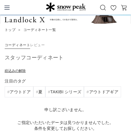
お
カ
Snow Peak
気
ー
に
ト
トップ
＞
コーディネート一覧
入
り
コーディネート
レビュー
スタッフコーディネート
絞込みの解除
注目のタグ
アウトドア
夏
TAKIBI シリーズ
アウトドアギア
申し訳ございません。
ご指定いただいたデータは見つかりませんでした。
条件を変更してお探しください。