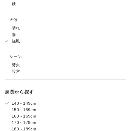
秋
天候
晴れ
雨
強風
シーン
焚火
設営
身長から探す
140～149cm
150～159cm
160～169cm
170～179cm
180～189cm