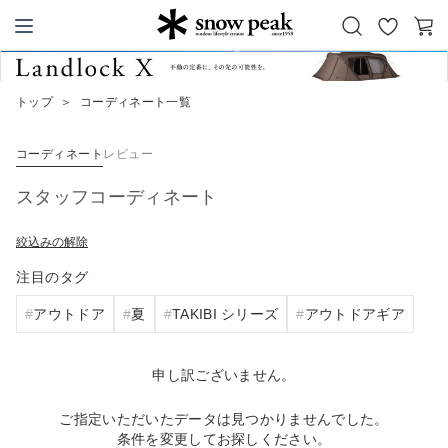
お
カ
Snow Peak
気
ー
に
ト
トップ
＞
コーディネート一覧
入
り
コーディネート
レビュー
スタッフコーディネート
絞込みの解除
注目のタグ
アウトドア
夏
TAKIBI シリーズ
アウトドアギア
申し訳ございません。
ご指定いただいたデータは見つかりませんでした。
条件を変更してお探しください。