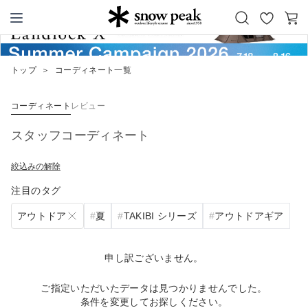
お
カ
Snow Peak
気
ー
に
ト
トップ
＞
コーディネート一覧
入
り
コーディネート
レビュー
スタッフコーディネート
絞込みの解除
注目のタグ
アウトドア
夏
TAKIBI シリーズ
アウトドアギア
申し訳ございません。
ご指定いただいたデータは見つかりませんでした。
条件を変更してお探しください。