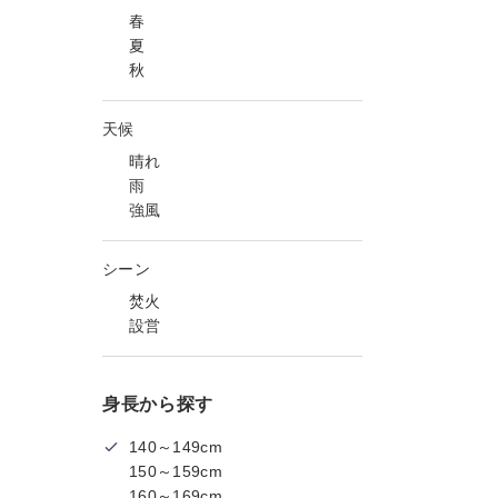
春
夏
秋
天候
晴れ
雨
強風
シーン
焚火
設営
身長から探す
140～149cm
150～159cm
160～169cm