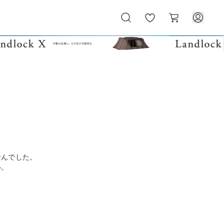
お
カ
気
ー
に
ト
入
り
せんでした。
い。