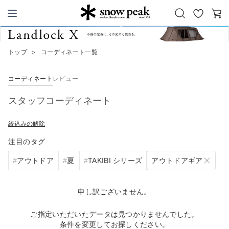
お
カ
Snow Peak
気
ー
に
ト
トップ
＞
コーディネート一覧
入
り
コーディネート
レビュー
スタッフコーディネート
絞込みの解除
注目のタグ
アウトドアギア
アウトドア
夏
TAKIBI シリーズ
申し訳ございません。
ご指定いただいたデータは見つかりませんでした。
条件を変更してお探しください。