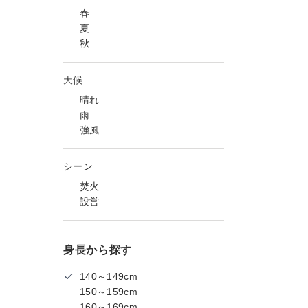
春
夏
秋
天候
晴れ
雨
強風
シーン
焚火
設営
身長から探す
140～149cm
150～159cm
160～169cm