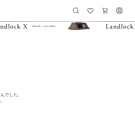
お
カ
気
ー
に
ト
入
り
せんでした。
い。