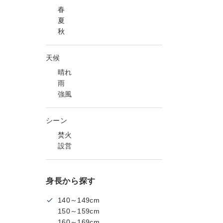
春
夏
秋
天候
晴れ
雨
強風
シーン
焚火
設営
身長から探す
140～149cm
150～159cm
160～169cm