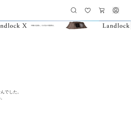
お
カ
気
ー
に
ト
入
り
せんでした。
い。