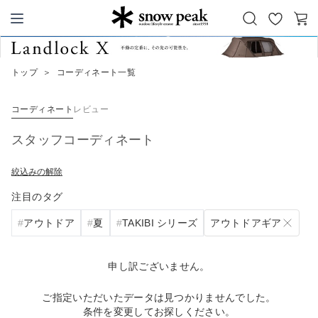
お
カ
Snow Peak
気
ー
に
ト
トップ
＞
コーディネート一覧
入
り
コーディネート
レビュー
スタッフコーディネート
絞込みの解除
注目のタグ
アウトドアギア
アウトドア
夏
TAKIBI シリーズ
申し訳ございません。
ご指定いただいたデータは見つかりませんでした。
条件を変更してお探しください。