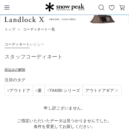
お
カ
Snow Peak
気
ー
に
ト
トップ
＞
コーディネート一覧
入
り
コーディネート
レビュー
スタッフコーディネート
絞込みの解除
注目のタグ
アウトドアギア
アウトドア
夏
TAKIBI シリーズ
申し訳ございません。
ご指定いただいたデータは見つかりませんでした。
条件を変更してお探しください。