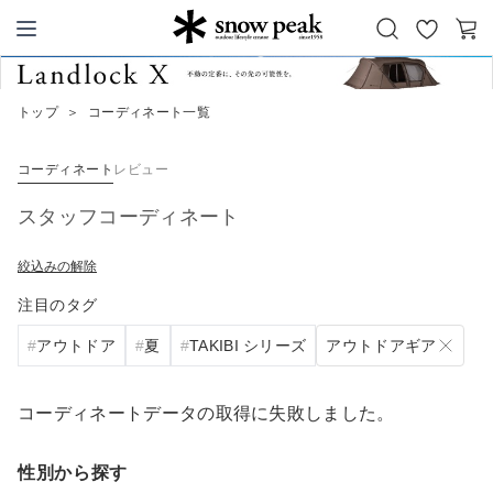
お
カ
Snow Peak
気
ー
に
ト
トップ
＞
コーディネート一覧
入
り
コーディネート
レビュー
スタッフコーディネート
絞込みの解除
注目のタグ
アウトドアギア
アウトドア
夏
TAKIBI シリーズ
コーディネートデータの取得に失敗しました。
性別から探す