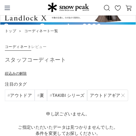
お
カ
Snow Peak
気
ー
に
ト
トップ
＞
コーディネート一覧
入
り
コーディネート
レビュー
スタッフコーディネート
絞込みの解除
注目のタグ
アウトドアギア
アウトドア
夏
TAKIBI シリーズ
申し訳ございません。
ご指定いただいたデータは見つかりませんでした。
条件を変更してお探しください。