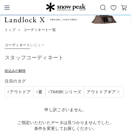
お
カ
Snow Peak
気
ー
に
ト
トップ
＞
コーディネート一覧
入
り
コーディネート
レビュー
スタッフコーディネート
絞込みの解除
注目のタグ
アウトドアギア
アウトドア
夏
TAKIBI シリーズ
申し訳ございません。
ご指定いただいたデータは見つかりませんでした。
条件を変更してお探しください。