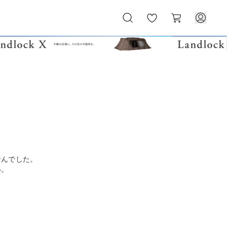
お
カ
気
ー
に
ト
入
り
せんでした。
い。