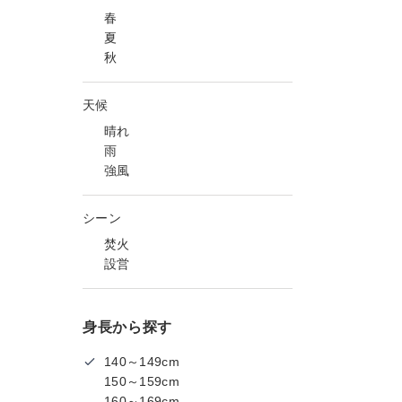
春
夏
秋
天候
晴れ
雨
強風
シーン
焚火
設営
身長から探す
140～149cm
150～159cm
160～169cm