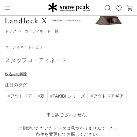
お
カ
Snow Peak
気
ー
に
ト
トップ
＞
コーディネート一覧
入
り
コーディネート
レビュー
スタッフコーディネート
絞込みの解除
注目のタグ
アウトドア
夏
TAKIBI シリーズ
アウトドアギア
申し訳ございません。
ご指定いただいたデータは見つかりませんでした。
条件を変更してお探しください。