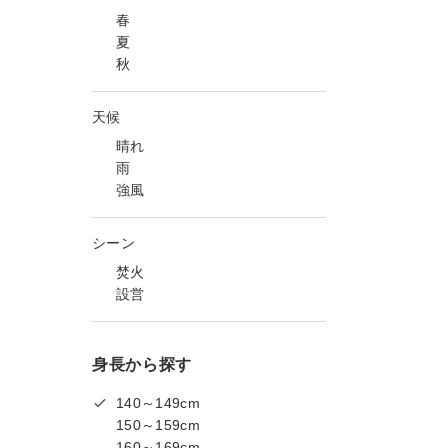
春
夏
秋
天候
晴れ
雨
強風
シーン
焚火
設営
身長から探す
140～149cm
150～159cm
160～169cm