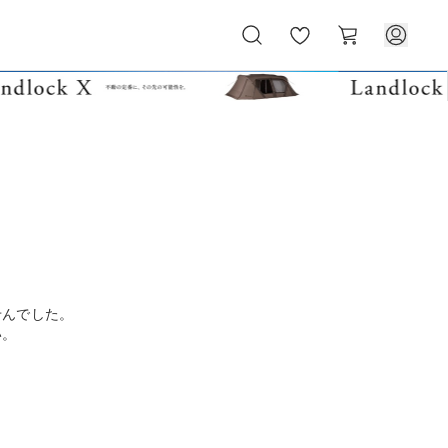
お
カ
気
ー
に
ト
入
り
せんでした。
い。