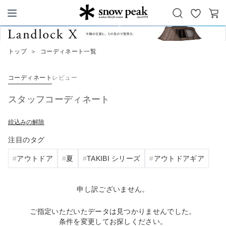
お
カ
Snow Peak
気
ー
に
ト
トップ
＞
コーディネート一覧
入
り
コーディネート
レビュー
スタッフコーディネート
絞込みの解除
注目のタグ
アウトドア
夏
TAKIBI シリーズ
アウトドアギア
申し訳ございません。
ご指定いただいたデータは見つかりませんでした。
条件を変更してお探しください。