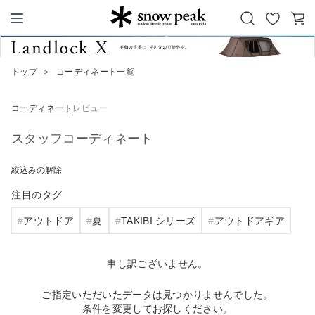
お
カ
Snow Peak
気
ー
に
ト
トップ
＞
コーディネート一覧
入
り
コーディネート
レビュー
スタッフコーディネート
絞込みの解除
注目のタグ
アウトドア
夏
TAKIBI シリーズ
アウトドアギア
申し訳ございません。
ご指定いただいたデータは見つかりませんでした。
条件を変更してお探しください。