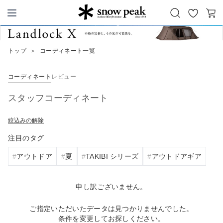
お
カ
Snow Peak
気
ー
に
ト
トップ
＞
コーディネート一覧
入
り
コーディネート
レビュー
スタッフコーディネート
絞込みの解除
注目のタグ
アウトドア
夏
TAKIBI シリーズ
アウトドアギア
申し訳ございません。
ご指定いただいたデータは見つかりませんでした。
条件を変更してお探しください。