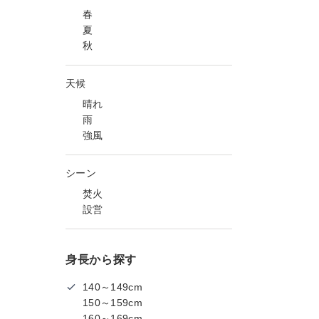
春
夏
秋
天候
晴れ
雨
強風
シーン
焚火
設営
身長から探す
140～149cm
150～159cm
160～169cm