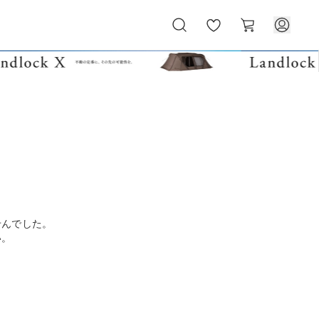
お
カ
気
ー
に
ト
入
り
せんでした。
い。