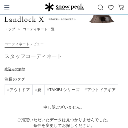
お
カ
Snow Peak
気
ー
に
ト
トップ
＞
コーディネート一覧
入
り
コーディネート
レビュー
スタッフコーディネート
絞込みの解除
注目のタグ
アウトドア
夏
TAKIBI シリーズ
アウトドアギア
申し訳ございません。
ご指定いただいたデータは見つかりませんでした。
条件を変更してお探しください。