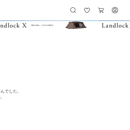
お
カ
気
ー
に
ト
入
り
せんでした。
い。