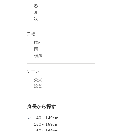
春
夏
秋
天候
晴れ
雨
強風
シーン
焚火
設営
身長から探す
140～149cm
150～159cm
160～169cm