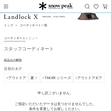
お
カ
Snow Peak
気
ー
に
ト
トップ
＞
コーディネート一覧
入
り
コーディネート
レビュー
スタッフコーディネート
絞込みの解除
注目のタグ
夏
アウトドア
TAKIBI シリーズ
アウトドアギア
申し訳ございません。
ご指定いただいたデータは見つかりませんでした。
条件を変更してお探しください。