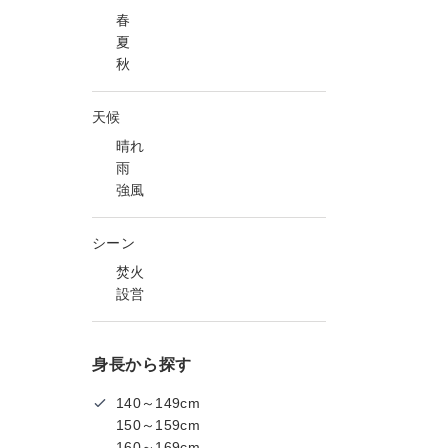
春
夏
秋
天候
晴れ
雨
強風
シーン
焚火
設営
身長から探す
140～149cm
150～159cm
160～169cm