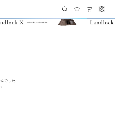
お
カ
気
ー
に
ト
入
り
せんでした。
い。