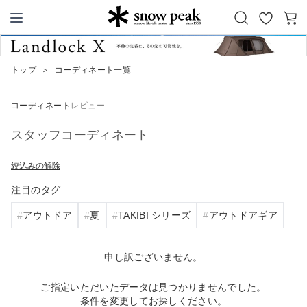
お
カ
Snow Peak
気
ー
に
ト
トップ
＞
コーディネート一覧
入
り
コーディネート
レビュー
スタッフコーディネート
絞込みの解除
注目のタグ
アウトドア
夏
TAKIBI シリーズ
アウトドアギア
申し訳ございません。
ご指定いただいたデータは見つかりませんでした。
条件を変更してお探しください。