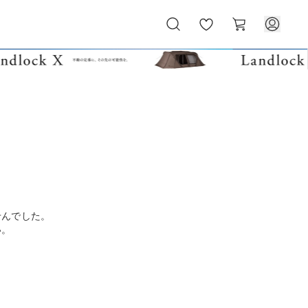
お
カ
気
ー
に
ト
入
り
せんでした。
い。