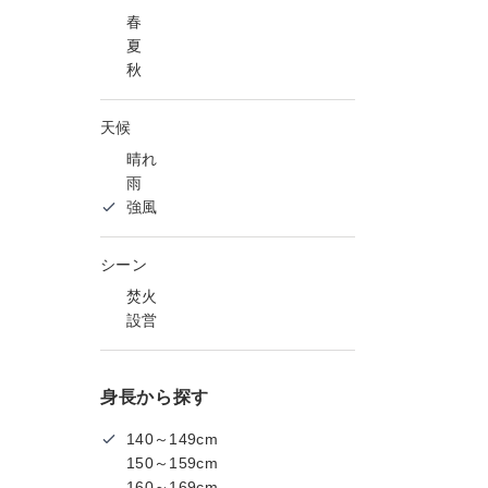
春
夏
秋
天候
晴れ
雨
強風
シーン
焚火
設営
身長から探す
140～149cm
150～159cm
160～169cm