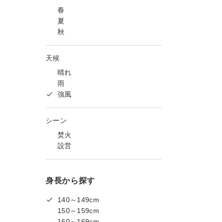
春
夏
秋
天候
晴れ
雨
強風
シーン
焚火
設営
身長から探す
140～149cm
150～159cm
160～169cm