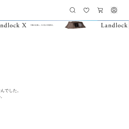
お
カ
気
ー
に
ト
入
り
せんでした。
い。