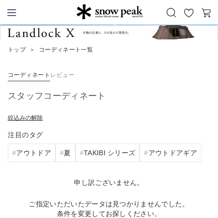
お
カ
Snow Peak
気
ー
に
ト
トップ
＞
コーディネート一覧
入
り
コーディネート
レビュー
スタッフコーディネート
絞込みの解除
注目のタグ
アウトドア
夏
TAKIBI シリーズ
アウトドアギア
申し訳ございません。
ご指定いただいたデータは見つかりませんでした。
条件を変更してお探しください。