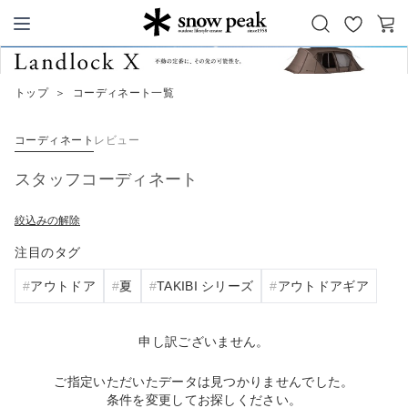
お
カ
Snow Peak
気
ー
に
ト
トップ
＞
コーディネート一覧
入
り
コーディネート
レビュー
スタッフコーディネート
絞込みの解除
注目のタグ
アウトドア
夏
TAKIBI シリーズ
アウトドアギア
申し訳ございません。
ご指定いただいたデータは見つかりませんでした。
条件を変更してお探しください。