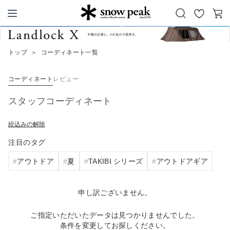
お
カ
Snow Peak
気
ー
に
ト
トップ
＞
コーディネート一覧
入
り
コーディネート
レビュー
スタッフコーディネート
絞込みの解除
注目のタグ
アウトドア
夏
TAKIBI シリーズ
アウトドアギア
申し訳ございません。
ご指定いただいたデータは見つかりませんでした。
条件を変更してお探しください。