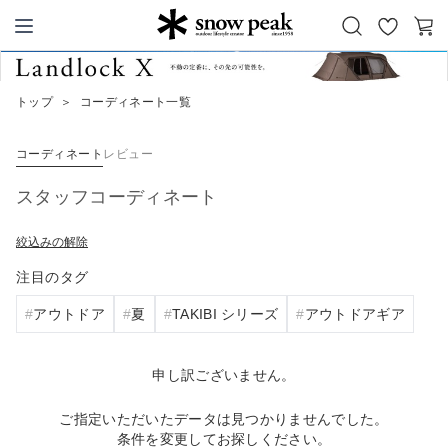
お
カ
Snow Peak
気
ー
に
ト
トップ
＞
コーディネート一覧
入
り
コーディネート
レビュー
スタッフコーディネート
絞込みの解除
注目のタグ
アウトドア
夏
TAKIBI シリーズ
アウトドアギア
申し訳ございません。
ご指定いただいたデータは見つかりませんでした。
条件を変更してお探しください。