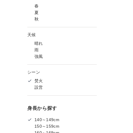
春
夏
秋
天候
晴れ
雨
強風
シーン
焚火
設営
身長から探す
140～149cm
150～159cm
160～169cm