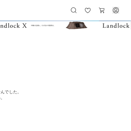
お
カ
気
ー
に
ト
入
り
せんでした。
い。