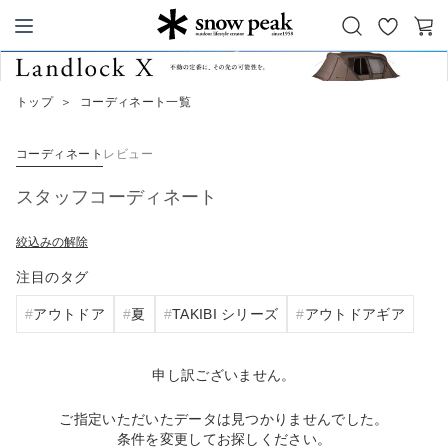
お
カ
Snow Peak
気
ー
に
ト
トップ
＞
コーディネート一覧
入
り
コーディネート
レビュー
スタッフコーディネート
絞込みの解除
注目のタグ
アウトドア
夏
TAKIBI シリーズ
アウトドアギア
申し訳ございません。
ご指定いただいたデータは見つかりませんでした。
条件を変更してお探しください。