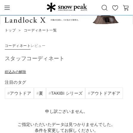
お
カ
Snow Peak
気
ー
に
ト
トップ
＞
コーディネート一覧
入
り
コーディネート
レビュー
スタッフコーディネート
絞込みの解除
注目のタグ
アウトドア
夏
TAKIBI シリーズ
アウトドアギア
申し訳ございません。
ご指定いただいたデータは見つかりませんでした。
条件を変更してお探しください。