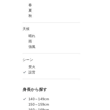
春
夏
秋
天候
晴れ
雨
強風
シーン
焚火
設営
身長から探す
140～149cm
150～159cm
160～169cm