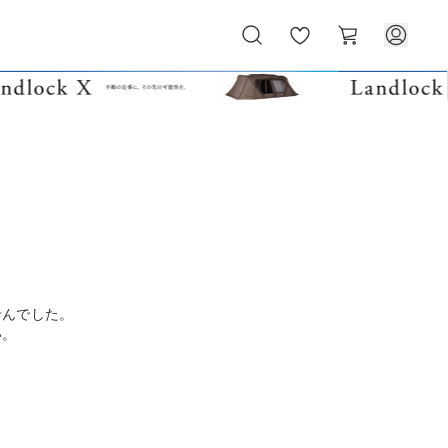
お
カ
気
ー
に
ト
入
り
せんでした。
い。