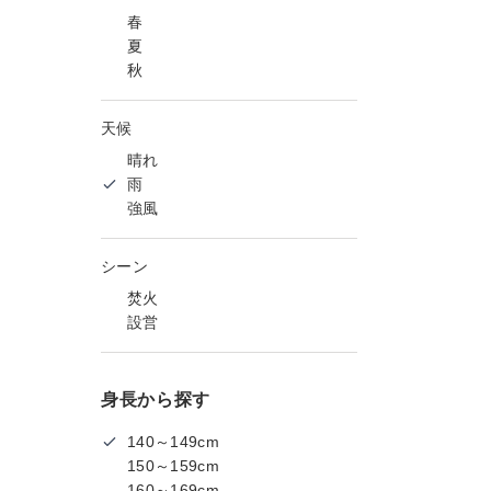
春
夏
秋
天候
晴れ
雨
強風
シーン
焚火
設営
身長から探す
140～149cm
150～159cm
160～169cm