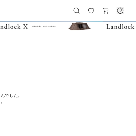
お
カ
気
ー
に
ト
入
り
せんでした。
い。