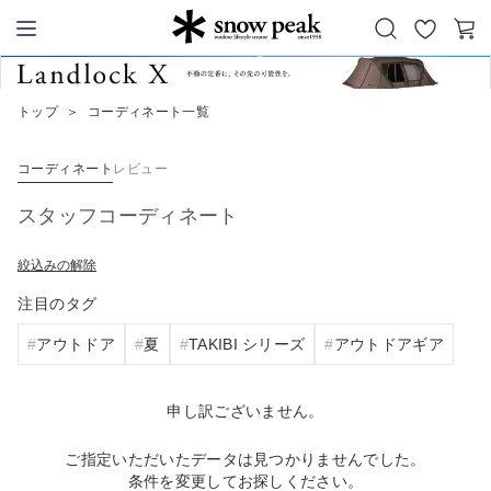
お
カ
Snow Peak
気
ー
に
ト
トップ
＞
コーディネート一覧
入
り
コーディネート
レビュー
スタッフコーディネート
絞込みの解除
注目のタグ
アウトドア
夏
TAKIBI シリーズ
アウトドアギア
申し訳ございません。
ご指定いただいたデータは見つかりませんでした。
条件を変更してお探しください。